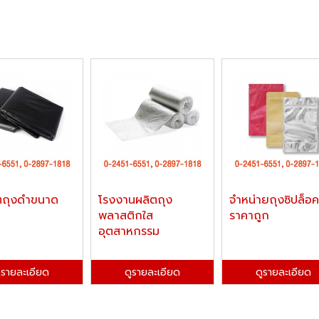
ิตถุงดำขนาด
โรงงานผลิตถุง
จำหน่ายถุงซิปล็อค
พลาสติกใส
ราคาถูก
อุตสาหกรรม
ูรายละเอียด
ดูรายละเอียด
ดูรายละเอียด