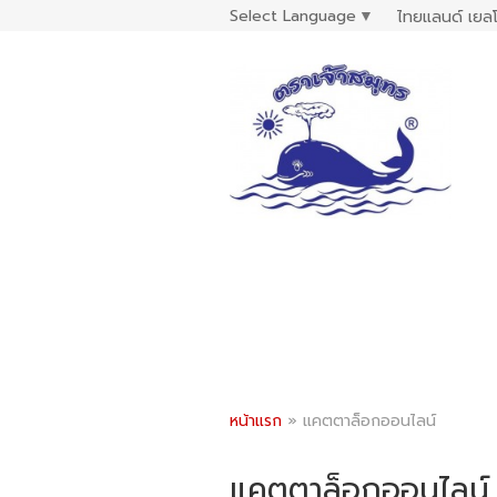
Select Language
▼
ไทยแลนด์ เยลโ
หน้าแรก
»
แคตตาล็อกออนไลน์
แคตตาล็อกออนไลน์